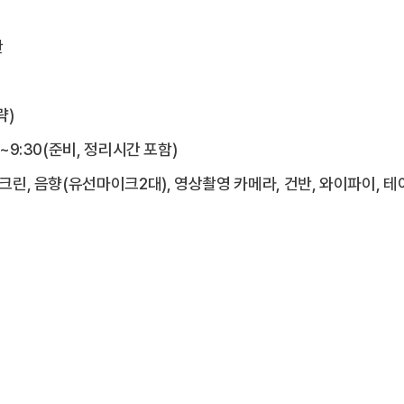
관
략)
~9:30(준비, 정리시간 포함)
크린, 음향(유선마이크2대), 영상촬영 카메라, 건반, 와이파이, 테이