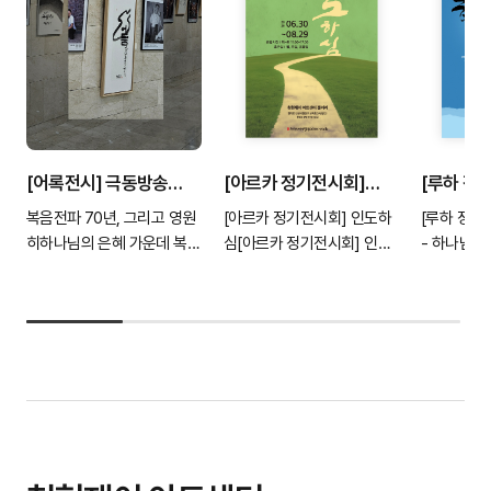
[어록전시] 극동방송
[아르카 정기전시회]
[루하 정
창립 70주년 X 청현재이
인도하심
코람데오 
복음전파 70년, 그리고 영원
[아르카 정기전시회] 인도하
[루하 정기
어록전..
히하나님의 은혜 가운데 복음
심[아르카 정기전시회] 인도
- 하나님 
을 전해온 극동방송의 70년
하심장소 : 아트센터 갤러리 1
씀그라피 선
발자취를 기념하는 창립 70
관, 2관기간 : 6월 30일 ~ 8
시회 코람데
주년 어록 전시가 진행됩니
월 29일시간 : 화~토 11시 ~
장소 : 아트
다.극동방송의 역사 사..
5시 (휴관일 월, ..
2관기간 : 6