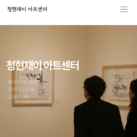
-->
메뉴 열기
청현재이 아트센터
갤러리 1관_B1층
갤러리 2관_1층
교육관_2층
보러가기